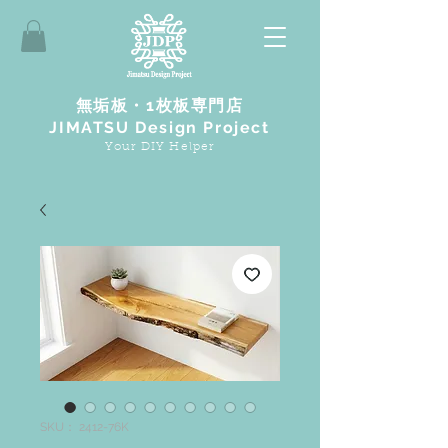
無垢板・1枚板専門店
JIMATSU Design Project
Your DIY Helper
SKU： 2412-76K