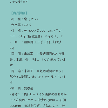
いただけます
【商品詳細】
‐ 樹 種：桑（クワ）
‐ 含水率：7.0 %
‐ 仕 様：W 900 x D 200 - 245 x T 25
mm、6 kg（梱包重量） ※備考１、２
‐ 面 ：粗鋸目仕上げ（下仕上げ済
み）
‐ 両 側：未加工 ※長辺側面の木皮部
分：木皮、傷、汚れ、トゲが残っていま
す
‐ 両 端：未加工 ※短辺断面のカット
部分：裁断面の縁にはトゲが残っていま
す
‐ 塗 装：無塗装
‐ 備考１：奥行D＝メイン画像の画面向か
って左側220mm → 中央245mm → 右側
200mm ※計測位置、方法によって若