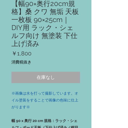
【幅90×奥行20cm規
格】桑 クワ 無垢 天板
一枚板 90×25cm｜
DIY用 ラック・シェ
ルフ向け 無塗装 下仕
上げ済み
価
￥1,800
格
消費税抜き
在庫なし
※画像は水を打って撮影しています。オ
イル塗装をすることで画像の色味に仕上
がります※
幅 90 x 奥行 20 cm 規格：ラック・シェ
ルフ・ボード天板（下仕上げ済み／鋸目