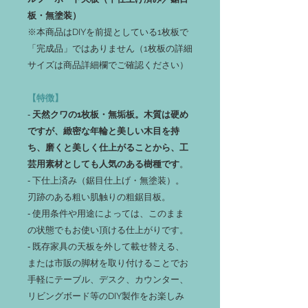
板・無塗装）
※本商品はDIYを前提としている1枚板で
「完成品」ではありません（1枚板の詳細
サイズは商品詳細欄でご確認ください）
【特徴】
‐
天然クワの1枚板・無垢板。木質は硬め
ですが、緻密な年輪と美しい木目を持
ち、磨くと美しく仕上がることから、工
芸用素材としても人気のある樹種です
。
‐ 下仕上済み（鋸目仕上げ・無塗装）。
刃跡のある粗い肌触りの粗鋸目板。
‐ 使用条件や用途によっては、このまま
の状態でもお使い頂ける仕上がりです。
‐ 既存家具の天板を外して載せ替える、
または市販の脚材を取り付けることでお
手軽にテーブル、デスク、カウンター、
リビングボード等のDIY製作をお楽しみ