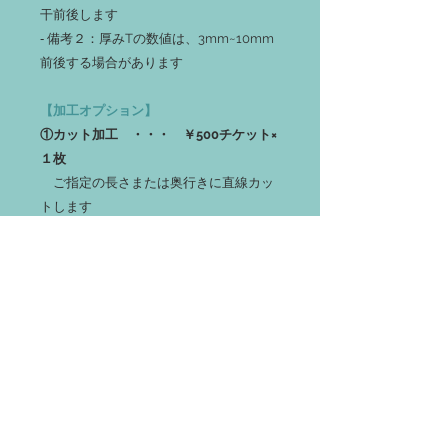
干前後します
‐ 備考２：厚みTの数値は、3mm~10mm
前後する場合があります
【加工オプション】
①カット加工 ・・・ ￥500チケット×
１枚
ご指定の長さまたは奥行きに直線カッ
トします
②平面仕上げ加工 ・・・ ￥500チケ
ット×２枚
ご指定の片面をサンダーで滑らかに仕
上げます
③長辺仕上げ加工 ・・・ ￥500チケ
ット×４枚
長辺の側面の表面を仕上げます