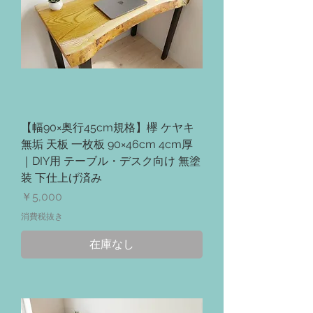
【幅90×奥行45cm規格】欅 ケヤキ
無垢 天板 一枚板 90×46cm 4cm厚
｜DIY用 テーブル・デスク向け 無塗
装 下仕上げ済み
価格
￥5,000
消費税抜き
在庫なし