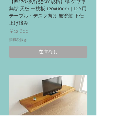
【幅120×奥行55cm規格】欅 ケヤキ
無垢 天板 一枚板 120×60cm｜DIY用
テーブル・デスク向け 無塗装 下仕
上げ済み
価格
￥12,600
消費税抜き
在庫なし