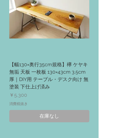
【幅130×奥行35cm規格】欅 ケヤキ
無垢 天板 一枚板 130×43cm 3.5cm
厚｜DIY用 テーブル・デスク向け 無
塗装 下仕上げ済み
価格
￥5,300
消費税抜き
在庫なし