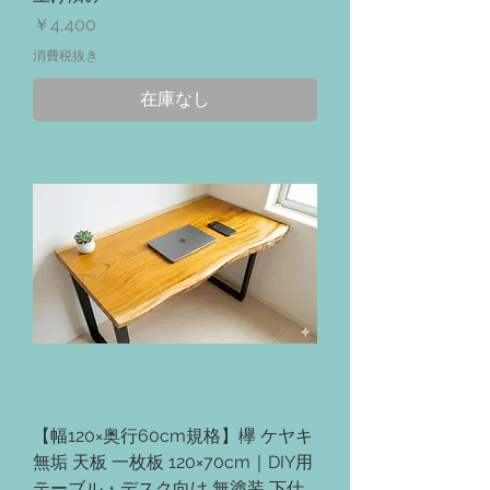
価格
￥4,400
消費税抜き
在庫なし
【幅120×奥行60cm規格】欅 ケヤキ
無垢 天板 一枚板 120×70cm｜DIY用
テーブル・デスク向け 無塗装 下仕