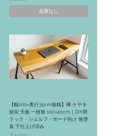
在庫なし
【幅100×奥行35cm規格】欅 ケヤキ
無垢 天板 一枚板 100×40cm｜DIY用
ラック・シェルフ・ボード向け 無塗
装 下仕上げ済み
価格
￥4,000