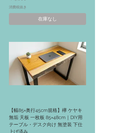
消費税抜き
在庫なし
【幅85×奥行45cm規格】欅 ケヤキ
無垢 天板 一枚板 85×48cm｜DIY用
テーブル・デスク向け 無塗装 下仕
上げ済み