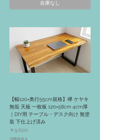
在庫なし
【幅120×奥行55cm規格】欅 ケヤキ
無垢 天板 一枚板 120×58cm 4cm厚
｜DIY用 テーブル・デスク向け 無塗
装 下仕上げ済み
価格
￥9,600
消費税抜き