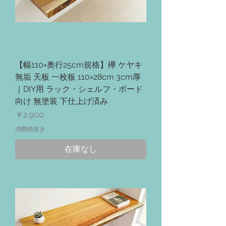
【幅110×奥行25cm規格】欅 ケヤキ
無垢 天板 一枚板 110×28cm 3cm厚
｜DIY用 ラック・シェルフ・ボード
向け 無塗装 下仕上げ済み
価格
￥2,900
消費税抜き
在庫なし