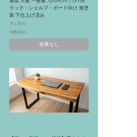
無垢 天板 一枚板 75×26cm｜DIY用
ラック・シェルフ・ボード向け 無塗
装 下仕上げ済み
価格
￥1,800
消費税抜き
在庫なし