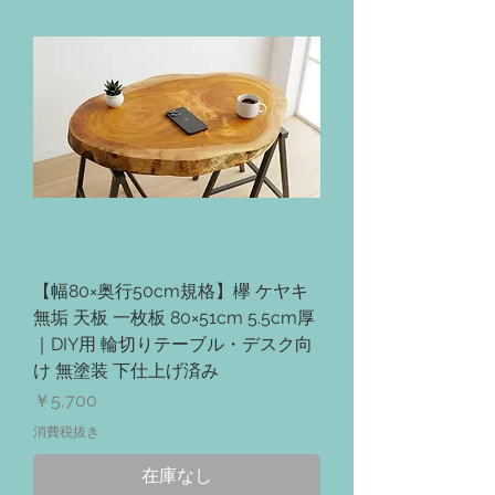
【幅80×奥行50cm規格】欅 ケヤキ
無垢 天板 一枚板 80×51cm 5.5cm厚
｜DIY用 輪切りテーブル・デスク向
け 無塗装 下仕上げ済み
価格
￥5,700
消費税抜き
在庫なし