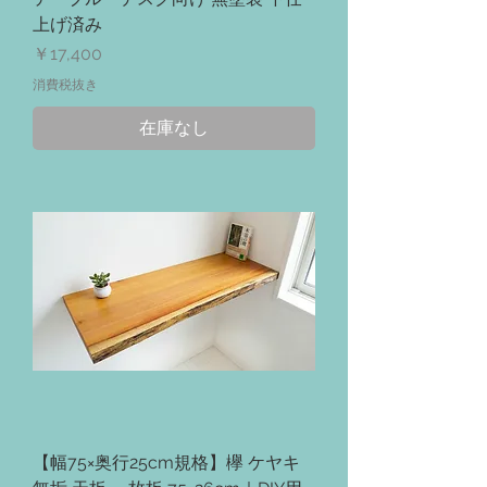
上げ済み
価格
￥17,400
消費税抜き
在庫なし
【幅75×奥行25cm規格】欅 ケヤキ