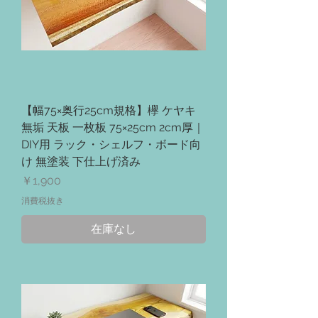
【幅75×奥行25cm規格】欅 ケヤキ
無垢 天板 一枚板 75×25cm 2cm厚｜
DIY用 ラック・シェルフ・ボード向
け 無塗装 下仕上げ済み
価格
￥1,900
消費税抜き
在庫なし