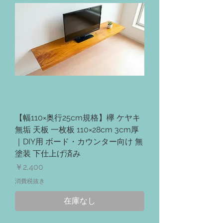
【幅110×奥行25cm規格】欅 ケヤキ
無垢 天板 一枚板 110×28cm 3cm厚
｜DIY用 ボード・カウンター向け 無
塗装 下仕上げ済み
価格
￥2,400
消費税抜き
在庫なし