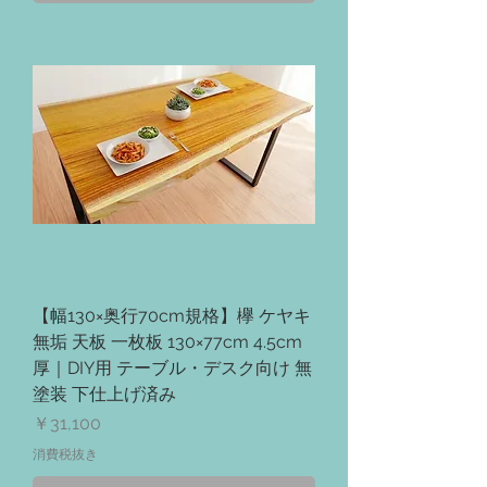
【幅130×奥行70cm規格】欅 ケヤキ
無垢 天板 一枚板 130×77cm 4.5cm
厚｜DIY用 テーブル・デスク向け 無
塗装 下仕上げ済み
価格
￥31,100
消費税抜き