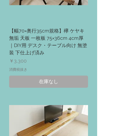
【幅70×奥行35cm規格】欅 ケヤキ
無垢 天板 一枚板 75×36cm 4cm厚
｜DIY用 デスク・テーブル向け 無塗
装 下仕上げ済み
価格
￥3,300
消費税抜き
在庫なし