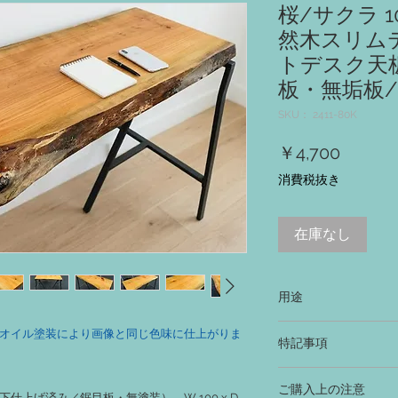
桜/サクラ 10
然木スリム
トデスク天板
板・無垢板
SKU： 2411-80K
価
￥4,700
格
消費税抜き
在庫なし
用途
‐ テーブル、机、デ
オイル塗装により画像と同じ色味に仕上がりま
特記事項
ベンチ、スツール等の天
‐ 木本来の色合いを
ご購入上の注意
同じ色味に仕上げる場
上げ済み／鋸目板・無塗装）、W 100 x D