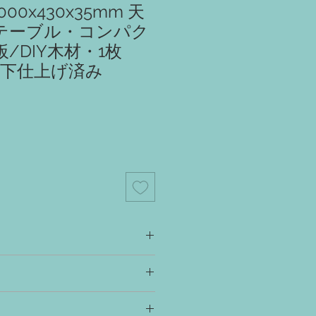
00x430x35mm 天
テーブル・コンパク
/DIY木材・1枚
/下仕上げ済み
スク、カウンター、ラック、シェルフ、
板・座板・棚板 etc
出すため、撮影時に水を打っています。
合は、オイル塗装により再現すること