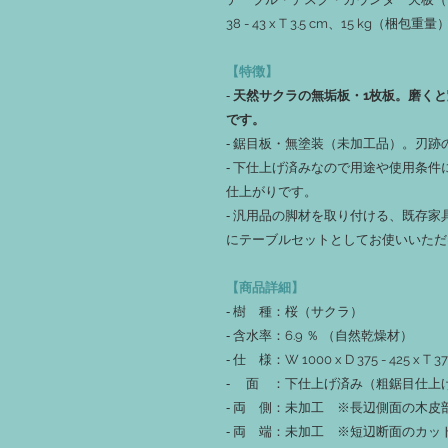
38 - 43 x T 3.5 cm、15 kg（梱包重量
【特徴】
‐
天然サクラの無垢板・1枚板。磨く
です。
‐
鋸目板・無塗装（未加工品）。刃跡
‐ 下仕上げ済みなので用途や使用条
仕上がりです。
‐ 汎用品の脚材を取り付ける、既存
にテーブルセットとしてお使いいただ
【商品詳細】
‐ 樹 種：桜（サクラ）
‐ 含水率：6.9 ％ （自然乾燥材）
‐ 仕 様：W 1000 x D 375 - 425
‐ 面 ：下仕上げ済み（粗鋸目仕上
‐ 両 側：未加工 ※長辺側面の木
‐ 両 端：未加工 ※短辺断面のカ