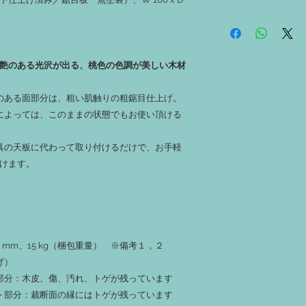
ができます。
）
‐１：無垢材につき、
‐ 両耳（長辺の丸み
虫穴、反り、捻じれ、
痕が残っている箇所が
ます。
‐ 耳（長辺の丸み・
‐２：加工済み製品の
分）は未加工です。ご
と艶のある光沢が出る、桃色の色調が美しい木材
跡、着色の場合は色ム
ります。
す。
‐ その他、ご購入後
‐３：オイル仕上は有色
のある面部分は、粗い肌触りの粗鋸目仕上げ。
「ご購入上の注意」を
させておりますが、若
件によっては、このままの状態でもお使い頂ける
す。
‐４：使用しているオ
家具の天板に代わって取り付けるだけで、お手軽
ますので安心して材料
‐５：着色済みのもの
けます。
などに色移りする可能
‐６：加工オーダーが
～14営業日ほどかかり
‐７：加工時に発生す
場合は、「端材希望」
‐８：お渡しする端材は
 x T 37 mm、15 kg（梱包重量） ※備考１，２
られて短くなります。
げ）
‐９：カット加工は特
ルは受け付けておりま
皮部分：木皮、傷、汚れ、トゲが残っています
‐１０：撮影時の天候
ット部分：裁断面の縁にはトゲが残っています
と実物の色合いが異な