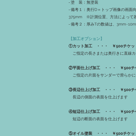
‐ 塗 装：無塗装
‐ 備考１：奥行D＝トップ画像の画面向
375mm ※計測位置、方法によって
‐ 備考２：厚みTの数値は、3mm~1
【加工オプション】
①カット加工 ・・・ ￥500チケッ
ご指定の長さまたは奥行きに直線カ
②平面仕上げ加工 ・・・ ￥500チ
ご指定の片面をサンダーで滑らかに
③長辺仕上げ加工 ・・・ ￥500チ
長辺の側面の表面を仕上げます
④短辺仕上げ加工 ・・・ ￥500チ
短辺の断面の表面を仕上げます
⑤オイル塗装 ・・・ ￥500チケッ