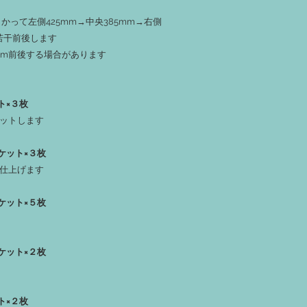
‐１１：本製品保管場
かって左側425mm→中央385mm→右側
認可能です。現物を確
‐１２：土日祝日、ゴー
若干前後します
（8/14～23）、年末
0mm前後する場合があります
業を行っておりません
‐１３：撮影時もしく
や割れがお渡し時に生
反りや割れが気にな
ト×３枚
くか、希望のサイズよ
ットします
ください。
挽き直すことで割れ
ケット×３枚
る場合があります。
仕上げます
ケット×５枚
ケット×２枚
ト×２枚