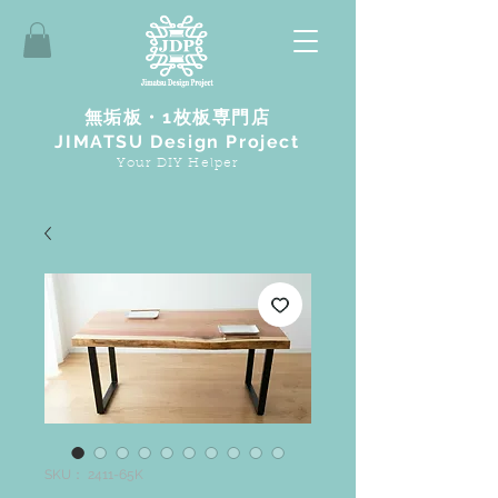
無垢板・1枚板専門店
JIMATSU Design Project
Your DIY Helper
SKU： 2411-65K