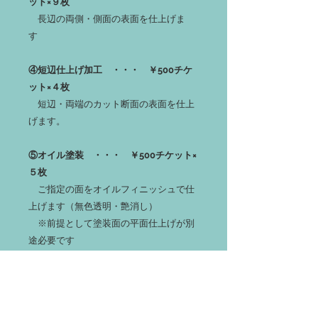
ット×９枚
長辺の両側・側面の表面を仕上げま
す
④短辺仕上げ加工 ・・・ ￥500チケ
ット×４枚
短辺・両端のカット断面の表面を仕上
げます。
⑤オイル塗装 ・・・ ￥500チケット×
５枚
ご指定の面をオイルフィニッシュで仕
上げます（無色透明・艶消し）
※前提として塗装面の平面仕上げが別
途必要です
⑥ナット埋込加工 ・・・ ￥500チケ
ット×１０枚
ご指定の面に別売りの脚材セットを取