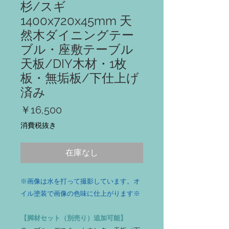
杉/スギ
1400x720x45mm 天
然木ダイニングテー
ブル・座敷テーブル
天板/DIY木材・1枚
板・無垢板/下仕上げ
済み
価
￥16,500
格
消費税抜き
在庫なし
※画像は水を打って撮影しています。オ
イル塗装で画像の色味に仕上がります※
【脚材セット（別売り）追加可能】