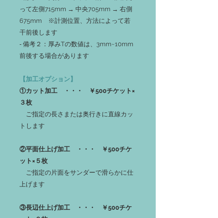
って左側715mm → 中央705mm → 右側
675mm ※計測位置、方法によって若
干前後します
‐ 備考２：厚みTの数値は、3mm~10mm
前後する場合があります
【加工オプション】
①カット加工 ・・・ ￥500チケット×
３枚
ご指定の長さまたは奥行きに直線カッ
トします
②平面仕上げ加工 ・・・ ￥500チケ
ット×５枚
ご指定の片面をサンダーで滑らかに仕
上げます
③長辺仕上げ加工 ・・・ ￥500チケ