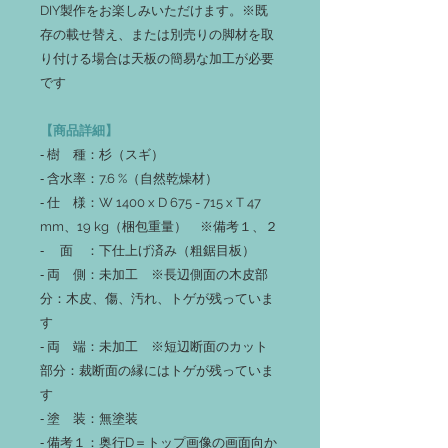
DIY製作をお楽しみいただけます。※既
存の載せ替え、または別売りの脚材を取
り付ける場合は天板の簡易な加工が必要
です
【商品詳細】
‐ 樹 種：杉（スギ）
‐ 含水率：7.6 %（自然乾燥材）
‐ 仕 様：W 1400 x D 675 - 715 x T 47
mm、19 kg（梱包重量） ※備考１、２
‐ 面 ：下仕上げ済み（粗鋸目板）
‐ 両 側：未加工 ※長辺側面の木皮部
分：木皮、傷、汚れ、トゲが残っていま
す
‐ 両 端：未加工 ※短辺断面のカット
部分：裁断面の縁にはトゲが残っていま
す
‐ 塗 装：無塗装
‐ 備考１：奥行D＝トップ画像の画面向か