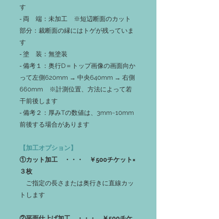
す
‐ 両 端：未加工 ※短辺断面のカット
部分：裁断面の縁にはトゲが残っていま
す
‐ 塗 装：無塗装
‐ 備考１：奥行D＝トップ画像の画面向か
って左側620mm → 中央640mm → 右側
660mm ※計測位置、方法によって若
干前後します
‐ 備考２：厚みTの数値は、3mm~10mm
前後する場合があります
【加工オプション】
①カット加工 ・・・ ￥500チケット×
３枚
ご指定の長さまたは奥行きに直線カッ
トします
②平面仕上げ加工 ・・・ ￥500チケ