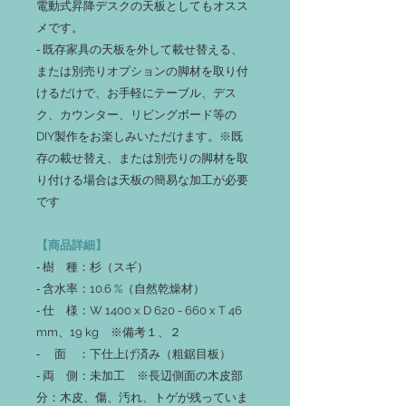
電動式昇降デスクの天板としてもオスス
メです。
‐ 既存家具の天板を外して載せ替える、
または別売りオプションの脚材を取り付
けるだけで、お手軽にテーブル、デス
ク、カウンター、リビングボード等の
DIY製作をお楽しみいただけます。※既
存の載せ替え、または別売りの脚材を取
り付ける場合は天板の簡易な加工が必要
です
【商品詳細】
‐ 樹 種：杉（スギ）
‐ 含水率：10.6 %（自然乾燥材）
‐ 仕 様：W 1400 x D 620 - 660 x T 46
mm、19 kg ※備考１、２
‐ 面 ：下仕上げ済み（粗鋸目板）
‐ 両 側：未加工 ※長辺側面の木皮部
分：木皮、傷、汚れ、トゲが残っていま