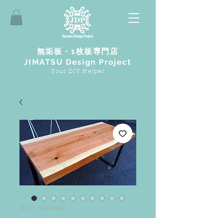
無垢板・1枚板専門店
JIMATSU Design Project
Your DIY Helper
SKU： 2410-05K