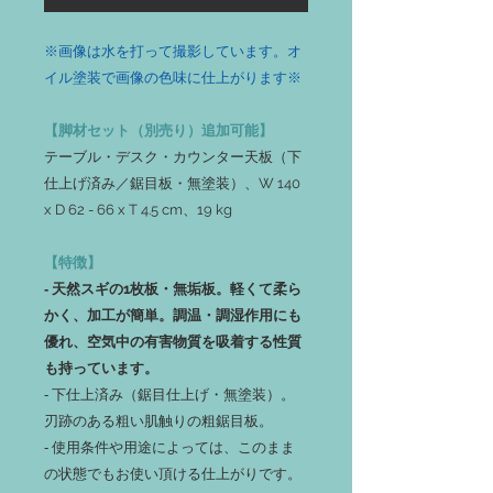
※画像は水を打って撮影しています。オ
イル塗装で画像の色味に仕上がります※
【脚材セット（別売り）追加可能】
テーブル・デスク・カウンター天板（下
仕上げ済み／鋸目板・無塗装）、W 140
x D 62 - 66 x T 4.5 cm、19 kg
【特徴】
‐ 天然スギの1枚板・無垢板。軽くて柔ら
かく、加工が簡単。調温・調湿作用にも
優れ、空気中の有害物質を吸着する性質
も持っています。
‐ 下仕上済み（鋸目仕上げ・無塗装）。
刃跡のある粗い肌触りの粗鋸目板。
‐ 使用条件や用途によっては、このまま
の状態でもお使い頂ける仕上がりです。