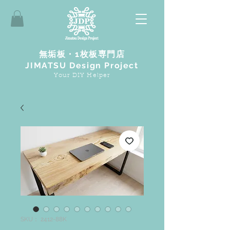
無垢板・1枚板専門店
JIMATSU Design Project
Your DIY Helper
SKU： 2412-88K