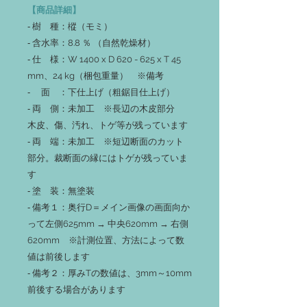
【商品詳細】
‐ 樹 種：樅（モミ）
‐ 含水率：8.8 ％ （自然乾燥材）
‐ 仕 様：W 1400 x D 620 - 625 x T 45
mm、24 kg（梱包重量） ※備考
‐ 面 ：下仕上げ（粗鋸目仕上げ）
‐ 両 側：未加工 ※長辺の木皮部分
木皮、傷、汚れ、トゲ等が残っています
‐ 両 端：未加工 ※短辺断面のカット
部分。裁断面の縁にはトゲが残っていま
す
‐ 塗 装：無塗装
‐ 備考１：奥行D＝メイン画像の画面向か
って左側625mm → 中央620mm → 右側
620mm ※計測位置、方法によって数
値は前後します
‐ 備考２：厚みTの数値は、3mm～10mm
前後する場合があります