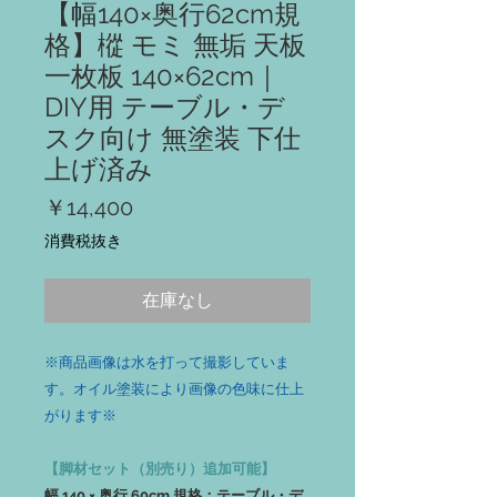
【幅140×奥行62cm規
格】樅 モミ 無垢 天板
一枚板 140×62cm｜
DIY用 テーブル・デ
スク向け 無塗装 下仕
上げ済み
価
￥14,400
格
消費税抜き
在庫なし
※商品画像は水を打って撮影していま
す。オイル塗装により画像の色味に仕上
がります※
【脚材セット（別売り）追加可能】
幅 140 × 奥行 60cm 規格：テーブル・デ