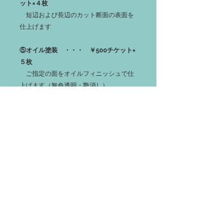
ット×４枚
短辺および長辺のカット断面の表面を
仕上げます
⑤オイル塗装 ・・・ ￥500チケット×
５枚
ご指定の面をオイルフィニッシュで仕
上げます（無色透明・艶消し）
※前提として塗装面の平面仕上げが別
途必要です
⑥ナット埋込加工 ・・・ ￥500チケ
ット×１０枚
ご指定の面に別売りの脚材セットを取
り付けるための雌ナットを埋め込みます
※埋込位置の指定は承っておりません
【別売り脚材セット】
本商品は、下記メーカーの脚材の取り付