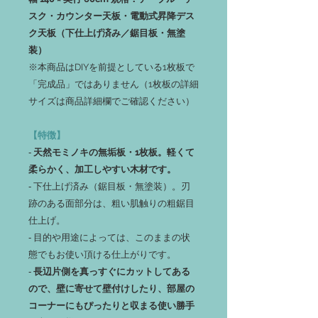
スク・カウンター天板・電動式昇降デス
ク天板（下仕上げ済み／鋸目板・無塗
装）
※本商品はDIYを前提としている1枚板で
「完成品」ではありません（1枚板の詳細
サイズは商品詳細欄でご確認ください）
【特徴】
‐
天然モミノキの無垢板・1枚板。軽くて
柔らかく、加工しやすい木材です。
‐ 下仕上げ済み（鋸目板・無塗装）。刃
跡のある面部分は、粗い肌触りの粗鋸目
仕上げ。
‐ 目的や用途によっては、このままの状
態でもお使い頂ける仕上がりです。
‐
長辺片側を真っすぐにカットしてある
ので、壁に寄せて壁付けしたり、部屋の
コーナーにもぴったりと収まる使い勝手