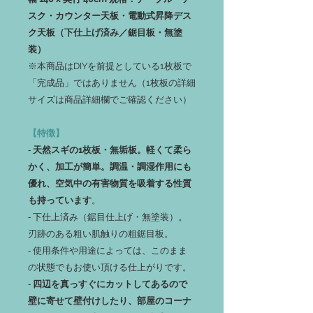
スク・カウンター天板・電動式昇降デス
ク天板（下仕上げ済み／鋸目板・無塗
装）
※本商品はDIYを前提としている1枚板で
「完成品」ではありません（1枚板の詳細
サイズは商品詳細欄でご確認ください）
【特徴】
‐
天然スギの1枚板・無垢板。軽くて柔ら
かく、加工が簡単。調温・調湿作用にも
優れ、空気中の有害物質を吸着する性質
も持っています
。
‐ 下仕上済み（鋸目仕上げ・無塗装）。
刃跡のある粗い肌触りの粗鋸目板。
‐ 使用条件や用途によっては、このまま
の状態でもお使い頂ける仕上がりです。
‐
四辺を真っすぐにカットしてあるので
壁に寄せて壁付けしたり、部屋のコーナ