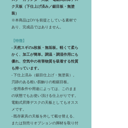
ク天板（下仕上げ済み／鋸目板・無塗
装）
※本商品はDIYを前提としている素材で
あり、完成品ではありません。
【特徴】
‐ 天然スギの1枚板・無垢板。軽くて柔ら
かく、加工が簡単。調温・調湿作用にも
優れ、空気中の有害物質を吸着する性質
も持っています。
‐ 下仕上済み（鋸目仕上げ・無塗装）。
刃跡のある粗い肌触りの粗鋸目板。
‐ 使用条件や用途によっては、このまま
の状態でもお使い頂ける仕上がりです。
電動式昇降デスクの天板としてもオスス
メです。
‐ 既存家具の天板を外して載せ替える、
または別売りオプションの脚材を取り付