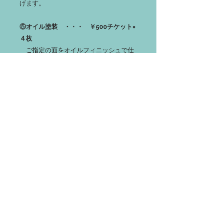
げます。
⑤オイル塗装 ・・・ ￥500チケット×
４枚
ご指定の面をオイルフィニッシュで仕
上げます（無色透明・艶消し）
※前提として塗装面の平面仕上げが別
途必要です
⑥ナット埋込加工 ・・・ ￥500チケ
ット×１０枚
ご指定の面に別売りの脚材セットを取
り付けるための雌ナットを埋め込みます
※埋込位置の指定は承っておりません
【別売り脚材セット】
本商品は、下記メーカーの脚材の取り付
けが可能です。