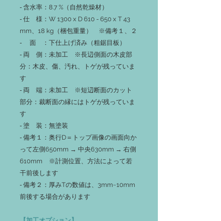
‐ 含水率：8.7 %（自然乾燥材）
‐ 仕 様：W 1300 x D 610 - 650 x T 43
mm、18 kg（梱包重量） ※備考１、２
‐ 面 ：下仕上げ済み（粗鋸目板）
‐ 両 側：未加工 ※長辺側面の木皮部
分：木皮、傷、汚れ、トゲが残っていま
す
‐ 両 端：未加工 ※短辺断面のカット
部分：裁断面の縁にはトゲが残っていま
す
‐ 塗 装：無塗装
‐ 備考１：奥行D＝トップ画像の画面向か
って左側650mm → 中央630mm → 右側
610mm ※計測位置、方法によって若
干前後します
‐ 備考２：厚みTの数値は、3mm~10mm
前後する場合があります
【加工オプション】