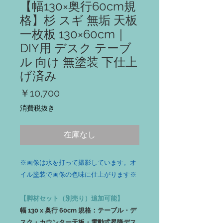
【幅130×奥行60cm規
格】杉 スギ 無垢 天板
一枚板 130×60cm｜
DIY用 デスク テーブ
ル 向け 無塗装 下仕上
げ済み
価
￥10,700
格
消費税抜き
在庫なし
※画像は水を打って撮影しています。オ
イル塗装で画像の色味に仕上がります※
【脚材セット（別売り）追加可能】
幅 130 x 奥行 60cm 規格：テーブル・デ
スク・カウンター天板・電動式昇降デス