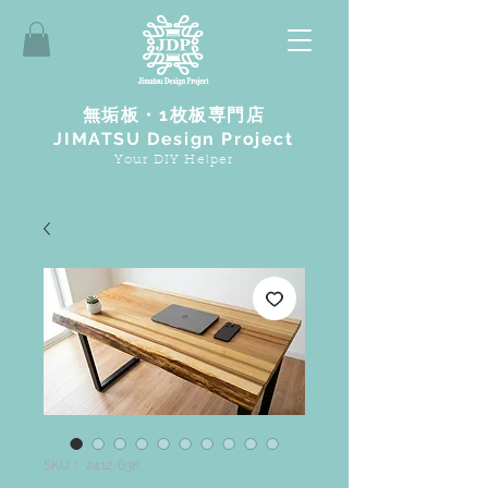
無垢板・1枚板専門店
JIMATSU Design Project
Your DIY Helper
SKU： 2412-63K