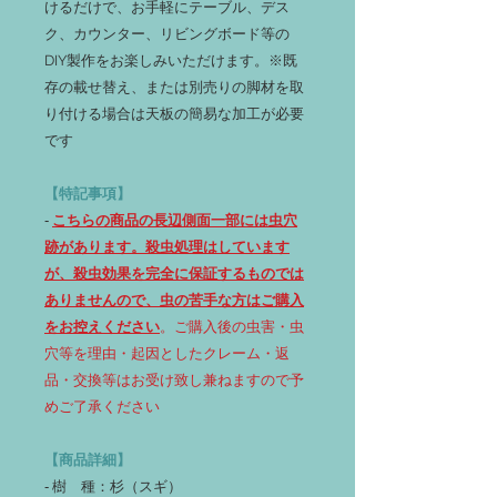
けるだけで、お手軽にテーブル、デス
ク、カウンター、リビングボード等の
DIY製作をお楽しみいただけます。※既
存の載せ替え、または別売りの脚材を取
り付ける場合は天板の簡易な加工が必要
です
【特記事項】
‐
こちらの商品の長辺側面一部には虫穴
跡があります。殺虫処理はしています
が、殺虫効果を完全に保証するものでは
ありませんので、虫の苦手な方はご購入
をお控えください
。ご購入後の虫害・虫
穴等を理由・起因としたクレーム・返
品・交換等はお受け致し兼ねますので予
めご了承ください
【商品詳細】
‐ 樹 種：杉（スギ）