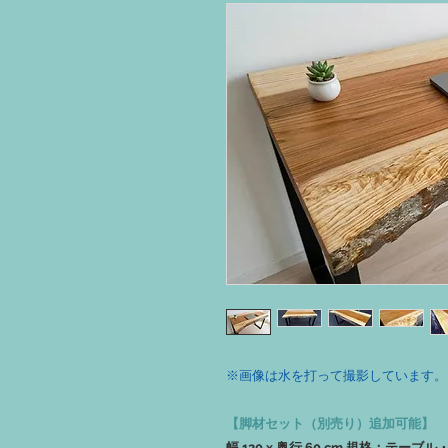
※画像は水を打って撮影しています。
【脚材セット（別売り）追加可能】
幅 120 x 奥行 60 cm 規格：