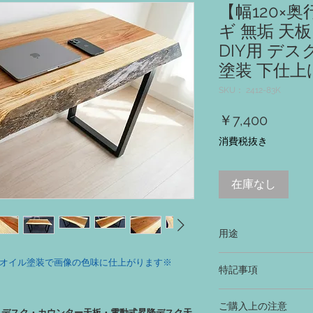
【幅120×奥
ギ 無垢 天板 
DIY用 デス
塗装 下仕上
SKU： 2412-83K
価
￥7,400
格
消費税抜き
在庫なし
用途
‐ テーブル、机、デ
オイル塗装で画像の色味に仕上がります※
特記事項
ベンチ、スツール等の天
‐ 木本来の色合いを
ご購入上の注意
同じ色味に仕上げる場
テーブル・デスク・カウンター天板・電動式昇降デスク天