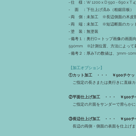
‐ 仕 様：W 1200 x D 590 - 690
‐ 面 ：下仕上げ済み（粗鋸目板）
‐ 両 側：未加工 ※長辺側面の木
‐ 両 端：未加工 ※短辺断面のカ
‐ 塗 装：無塗装
‐ 備考１：奥行D＝トップ画像の画面向か
590mm ※計測位置、方法によって
‐ 備考２：厚みTの数値は、3mm~1
【加工オプション】
①カット加工 ・・・ ￥500チケッ
ご指定の長さまたは奥行きに直線カ
②平面仕上げ加工 ・・・ ￥500チ
ご指定の片面をサンダーで滑らかに
③長辺仕上げ加工 ・・・ ￥500チ
長辺の両側・側面の表面を仕上げ