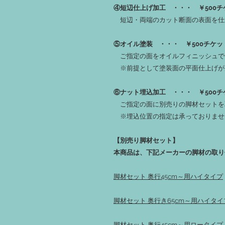
④短辺仕上げ加工 ・・・ ￥500チ
短辺・両端のカット断面の表面を仕
⑤オイル塗装 ・・・ ￥500チケッ
ご指定の面をオイルフィニッシュで
※前提として塗装面の平面仕上げが
⑥ナット埋込加工 ・・・ ￥500チ
ご指定の面に別売りの脚材セットを
※埋込位置の指定は承っておりませ
【別売り脚材セット】
本商品は、下記メーカーの脚材の取り
脚材セット 奥行45cm～用ハイタイプ
脚材セット 奥行き65cm～用ハイタイ
脚材セット 奥行45cm～用ロータイプ