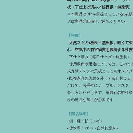
板（下仕上げ済み／鋸目板・無塗装）
※本商品はDIYを前提としている1枚
ズは商品詳細欄でご確認ください）
【特徴】
‐ 天然スギの1枚板・無垢板。軽くて
れ、空気中の有害物質を吸着する性質
‐ 下仕上済み（鋸目仕上げ・無塗装
‐ 使用条件や用途によっては、この
式昇降デスクの天板としてもオススメ
‐ 既存家具の天板を外して載せ替え
だけで、お手軽にテーブル、デスク、
楽しみいただけます。※既存の載せ替
板の簡易な加工が必要です
【商品詳細】
‐ 樹 種：杉（スギ）
‐ 含水率：7.8 %（自然乾燥材）