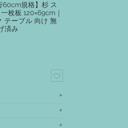
行60cm規格】杉 ス
一枚板 120×69cm｜
ク テーブル 向け 無
げ済み
スク、カウンター、ラック、シェルフ、
板・座板・棚板 etc
出すため、撮影時に水を打っています。
合は、オイル塗装により再現すること