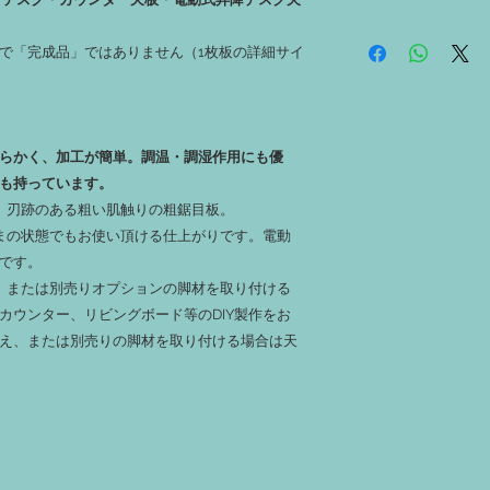
ができます。
‐１：無垢材につき、
‐ 両耳（長辺の丸み
虫穴、反り、捻じれ、
板で「完成品」ではありません（1枚板の詳細サイ
痕が残っている箇所が
ます。
‐ 耳（長辺の丸み・
‐２：加工済み製品の
分）は未加工です。ご
跡、着色の場合は色ム
ります。
す。
‐ その他、ご購入後
‐３：オイル仕上は有色
柔らかく、加工が簡単。調温・調湿作用にも優
「ご購入上の注意」を
させておりますが、若
も持っています。
す。
）。刃跡のある粗い肌触りの粗鋸目板。
‐４：使用しているオ
ままの状態でもお使い頂ける仕上がりです。電動
ますので安心して材料
‐５：着色済みのもの
です。
などに色移りする可能
る、または別売りオプションの脚材を取り付ける
‐６：加工オーダーが
カウンター、リビングボード等のDIY製作をお
～14営業日ほどかかり
え、または別売りの脚材を取り付ける場合は天
‐７：加工時に発生す
場合は、「端材希望」
‐８：お渡しする端材は
られて短くなります。
‐９：カット加工は特
ルは受け付けておりま
‐１０：撮影時の天候
と実物の色合いが異な