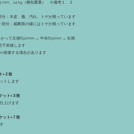
 x T 43 mm、14 kg（梱包重量） ※備考１、２
‐１１：本製品保管場
認可能です。現物を確
‐１２：土日祝日、ゴー
皮部分：木皮、傷、汚れ、トゲが残っています
（8/14～23）、年末
ット部分：裁断面の縁にはトゲが残っています
業を行っておりません
‐１３：撮影時もしく
って左側690mm → 中央615mm → 右側
や割れがお渡し時に生
反りや割れが気にな
若干前後します
くか、希望のサイズよ
0mm前後する場合があります
ください。
挽き直すことで割れ
る場合があります。
ト×２枚
ットします
ケット×３枚
仕上げます
ケット×７枚
ます