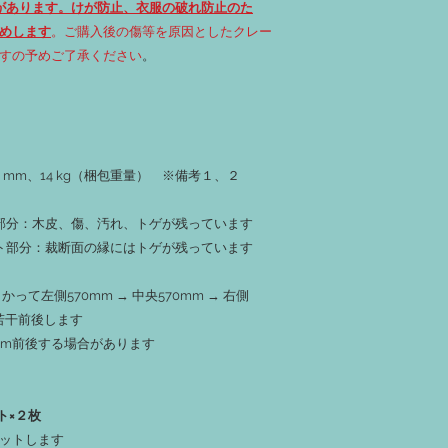
があります。けが防止、衣服の破れ防止のた
‐１１：本製品保管場
めします
。ご購入後の傷等を原因としたクレー
認可能です。現物を確
‐１２：土日祝日、ゴー
すの予めご了承ください
。
（8/14～23）、年末
業を行っておりません
‐１３：撮影時もしく
や割れがお渡し時に生
反りや割れが気にな
くか、希望のサイズよ
 x T 42 mm、14 kg（梱包重量） ※備考１、２
ください。
挽き直すことで割れ
皮部分：木皮、傷、汚れ、トゲが残っています
る場合があります。
ット部分：裁断面の縁にはトゲが残っています
って左側570mm → 中央570mm → 右側
若干前後します
0mm前後する場合があります
ト×２枚
ットします