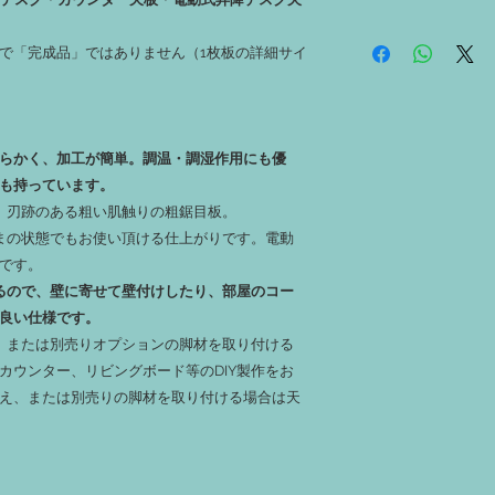
ができます。
‐１：無垢材につき、
‐ 両耳（長辺の丸み
虫穴、反り、捻じれ、
板で「完成品」ではありません（1枚板の詳細サイ
痕が残っている箇所が
ます。
‐ 耳（長辺の丸み・
‐２：加工済み製品の
分）は未加工です。ご
跡、着色の場合は色ム
ります。
す。
‐ その他、ご購入後
‐３：オイル仕上は有色
柔らかく、加工が簡単。調温・調湿作用にも優
「ご購入上の注意」を
させておりますが、若
も持っています。
す。
）。刃跡のある粗い肌触りの粗鋸目板。
‐４：使用しているオ
ままの状態でもお使い頂ける仕上がりです。電動
ますので安心して材料
‐５：着色済みのもの
です。
などに色移りする可能
るので、壁に寄せて壁付けしたり、部屋のコー
‐６：加工オーダーが
良い仕様です。
～14営業日ほどかかり
る、または別売りオプションの脚材を取り付ける
‐７：加工時に発生す
場合は、「端材希望」
カウンター、リビングボード等のDIY製作をお
‐８：お渡しする端材は
え、または別売りの脚材を取り付ける場合は天
られて短くなります。
‐９：カット加工は特
ルは受け付けておりま
‐１０：撮影時の天候
と実物の色合いが異な