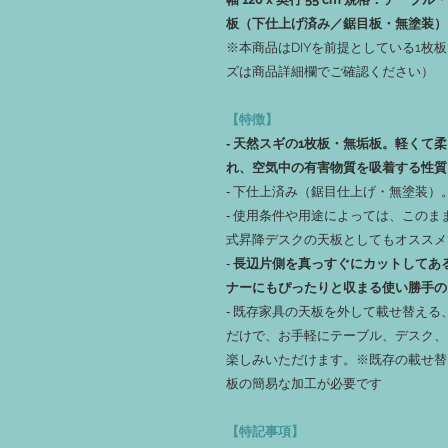
板（下仕上げ済み／鋸目板・無塗装）
※本商品はDIYを前提としている1枚
ズは商品詳細欄でご確認ください）
【特徴】
‐ 天然スギの1枚板・無垢板。軽くて
れ、空気中の有害物質を吸着する性質
‐ 下仕上済み（鋸目仕上げ・無塗装
‐ 使用条件や用途によっては、この
式昇降デスクの天板としてもオススメ
‐
長辺片側を真っすぐにカットしてあ
ナーにもぴったりと収まる使い勝手の
‐ 既存家具の天板を外して載せ替え
だけで、お手軽にテーブル、デスク、
楽しみいただけます。※既存の載せ替
板の簡易な加工が必要です
【特記事項】