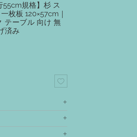
行55cm規格】杉 ス
一枚板 120×57cm｜
ク テーブル 向け 無
げ済み
スク、カウンター、ラック、シェルフ、
板・座板・棚板 etc
出すため、撮影時に水を打っています。
合は、オイル塗装により再現すること