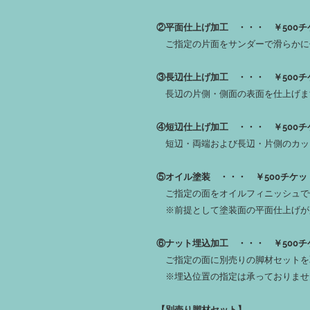
②平面仕上げ加工 ・・・ ￥500チ
ご指定の片面をサンダーで滑らかに
③長辺仕上げ加工 ・・・ ￥500チ
長辺の片側・側面の表面を仕上げま
④短辺仕上げ加工 ・・・ ￥500チ
短辺・両端および長辺・片側のカッ
⑤オイル塗装 ・・・ ￥500チケッ
ご指定の面をオイルフィニッシュで
※前提として塗装面の平面仕上げが
⑥ナット埋込加工 ・・・ ￥500チ
ご指定の面に別売りの脚材セットを
※埋込位置の指定は承っておりませ
【別売り脚材セット】