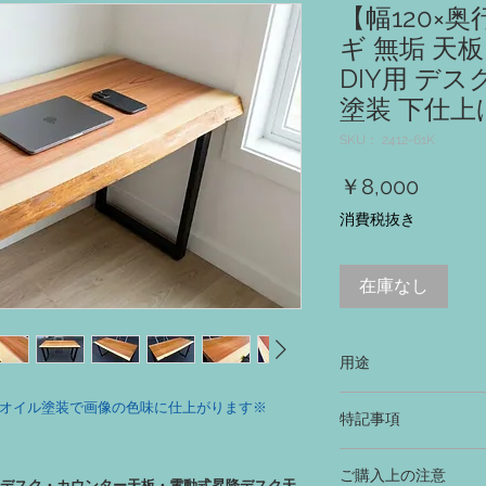
【幅120×奥
ギ 無垢 天板 
DIY用 デス
塗装 下仕上
SKU： 2412-61K
価
￥8,000
格
消費税抜き
在庫なし
用途
‐ テーブル、机、デ
オイル塗装で画像の色味に仕上がります※
特記事項
ベンチ、スツール等の天
‐ 木本来の色合いを
ご購入上の注意
同じ色味に仕上げる場
テーブル・デスク・カウンター天板・電動式昇降デスク天