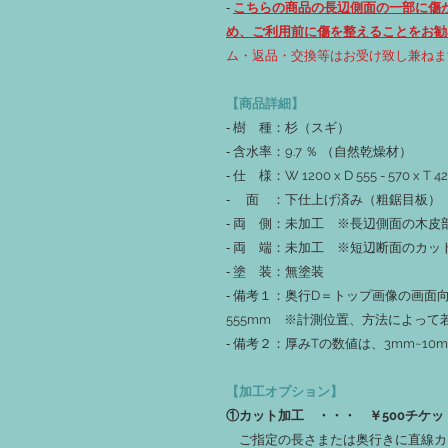
‐
こちらの商品の長辺側面の一部に傷
め、ご利用前に傷を整えることをお勧
ム・返品・交換等はお受け致し兼ねま
【商品詳細】
‐ 樹 種：杉（スギ）
‐ 含水率：9.7 ％ （自然乾燥材）
‐ 仕 様：W 1200 x D 555 - 570
‐ 面 ：下仕上げ済み（粗鋸目板）
‐ 両 側：未加工 ※長辺側面の木
‐ 両 端：未加工 ※短辺断面のカ
‐ 塗 装：無塗装
‐ 備考１：奥行D＝トップ画像の画面向か
555mm ※計測位置、方法によって
‐ 備考２：厚みTの数値は、3mm~1
【加工オプション】
①カット加工 ・・・ ￥500チケッ
ご指定の長さまたは奥行きに直線カ